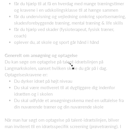
får du hjælp til at få en hverdag med mange træningstimer
og kravene i en udskolingsklasse til at hænge sammen
får du undervisning og vejledning omkring sportsernæring,
skadesforebyggende træning, mental træning & life skills
får du hjælp ved skader (fysioterapeut, fysisk træner,
coach)
oplever du, at skole og sport går hånd i hånd
Generelt om ansøgning og optagelse
Du kan søge om optagelse på talent-idrætslinjen på
Langmarkskolen, uanset hvilken skole du går på i dag.
Optagelseskravene er:
Du dyrker idræt på højt niveau
Du skal være motiveret til at dygtiggøre dig indenfor
idrætten og i skolen
Du skal udfylde et ansøgningsskema med en udtalelse fra
din nuværende træner og din nuværende skole
Når man har søgt om optagelse på talent-idrætslinjen, bliver
man inviteret til en idrætsspecifik screening (prøvetræning). I