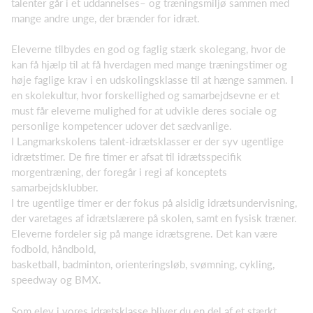
talenter går i et uddannelses– og træningsmiljø sammen med
mange andre unge, der brænder for idræt.
Eleverne tilbydes en god og faglig stærk skolegang, hvor de
kan få hjælp til at få hverdagen med mange træningstimer og
høje faglige krav i en udskolingsklasse til at hænge sammen. I
en skolekultur, hvor forskellighed og samarbejdsevne er et
must får eleverne mulighed for at udvikle deres sociale og
personlige kompetencer udover det sædvanlige.
I Langmarkskolens talent-idrætsklasser er der syv ugentlige
idrætstimer. De fire timer er afsat til idrætsspecifik
morgentræning, der foregår i regi af konceptets
samarbejdsklubber.
I tre ugentlige timer er der fokus på alsidig idrætsundervisning,
der varetages af idrætslærere på skolen, samt en fysisk træner.
Eleverne fordeler sig på mange idrætsgrene. Det kan være
fodbold, håndbold,
basketball, badminton, orienteringsløb, svømning, cykling,
speedway og BMX.
Som elev i vores idrætsklasse bliver du en del af et stærkt