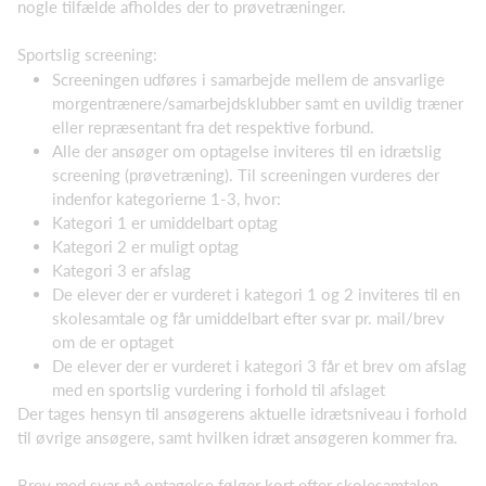
nogle tilfælde afholdes der to prøvetræninger.
Sportslig screening:
Screeningen udføres i samarbejde mellem de ansvarlige
morgentrænere/samarbejdsklubber samt en uvildig træner
eller repræsentant fra det respektive forbund.
Alle der ansøger om optagelse inviteres til en idrætslig
screening (prøvetræning). Til screeningen vurderes der
indenfor kategorierne 1-3, hvor:
Kategori 1 er umiddelbart optag
Kategori 2 er muligt optag
Kategori 3 er afslag
De elever der er vurderet i kategori 1 og 2 inviteres til en
skolesamtale og får umiddelbart efter svar pr. mail/brev
om de er optaget
De elever der er vurderet i kategori 3 får et brev om afslag
med en sportslig vurdering i forhold til afslaget
Der tages hensyn til ansøgerens aktuelle idrætsniveau i forhold
til øvrige ansøgere, samt hvilken idræt ansøgeren kommer fra.
Brev med svar på optagelse følger kort efter skolesamtalen.