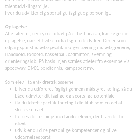
talentudviklingsmiljø,
hvor du udvikler dig sportsligt, fagligt og personligt.
Optagelse
Alle talenter, der dyrker idræt på et højt niveau, kan søge om
optagelse, uanset hvilken idrætsgren de dyrker. Der er som
udgangspunkt idrætsspecifik morgentræning i idrætsgrenene;
Håndbold, fodbold, basketball, badminton, svømning,
orienteringsløb. På basislinjen samles atleter fra eksempelvis
speedway, BMX, bordtennis, kampsport mv.
Som elev i talent-idrætsklasserne
bliver du udfordret fagligt gennem målstyret læring, så du
både udnytter dit faglige og sportslige potentiale
får du idrætsspecifik træning i din klub som en del af
skoleskemaet
færdes du i et miljø med andre elever, der brænder for
idræt
udvikler du dine personlige kompetencer og blive
uddannelsesparat