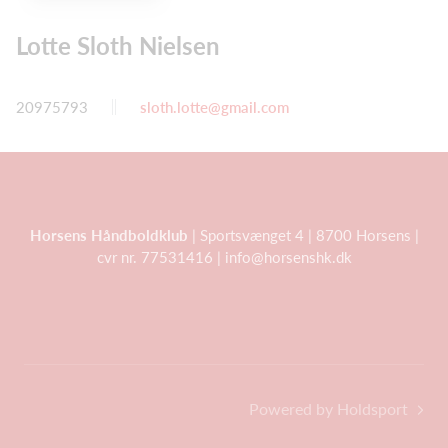
Lotte Sloth Nielsen
20975793
sloth.lotte@gmail.com
Horsens Håndboldklub
| Sportsvænget 4 | 8700 Horsens |
cvr nr. 77531416 | info@horsenshk.dk
Powered by Holdsport